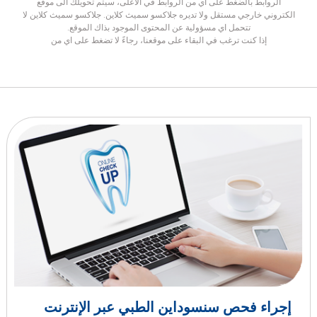
الروابط بالضغط على أي من الروابط في الأعلى، سيتم تحويلك الى موقع
الكتروني خارجي مستقل ولا تديره جلاكسو سميث كلاين. جلاكسو سميث كلاين لا
تتحمل اي مسؤولية عن المحتوى الموجود بذاك الموقع.
إذا كنت ترغب في البقاء على موقعنا، رجاءً لا تضغط على اي من
إجراء فحص سنسوداين الطبي عبر الإنترنت