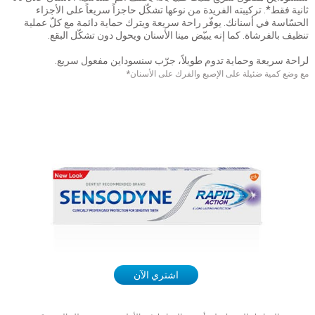
ثانية فقط*. تركيبته الفريدة من نوعها تشكّل حاجزاً سريعاً على الأجزاء
الحسّاسة في أسنانك. يوفّر راحة سريعة ويترك حماية دائمة مع كلّ عملية
تنظيف بالفرشاة. كما إنه يبيّض مينا الأسنان ويحول دون تشكّل البقع.
لراحة سريعة وحماية تدوم طويلاً، جرّب سنسوداين مفعول سريع.
مع وضع كمية ضئيلة على الإصبع والفرك على الأسنان
*
اشتري الآن