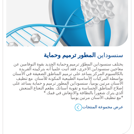
سنسوداين
المطور ترميم وحماية
يختلف سنسوداين المطوّر ترميم وحماية الجديد بقوة النوفامين عن
معاجين سنسوداين الأخرى، فقد ﺃثبت علمياً أنه بتركيبته الفريدة
بالكالسيوم المركز يساعد على ترميم المناطق الضعيفة في الأسنان
بواسطة المركبات الأساسية الطبيعية المكونة للأسنان. مع تنظيف
الأسنان مرتين يومياً، سنسوداين المطور ترميم و حماية يساعد على
إصلاح المناطق الحساسة و تقوية أسنانك. بطعم النعناع المنعش
الذي يترك شعوراً بالنظافة والانتعاش في فمك.*
*مع تنظيف الأسنان مرتين يومياً
عرض مجموعة المنتجات